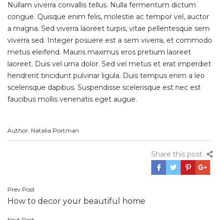
Nullam viverra convallis tellus. Nulla fermentum dictum
congue. Quisque enim felis, molestie ac tempor vel, auctor
a magna. Sed viverra laoreet turpis, vitae pellentesque sem
viverra sed. Integer posuere est a sem viverra, et commodo
metus eleifend. Mauris maximus eros pretium laoreet
laoreet. Duis vel urna dolor. Sed vel metus et erat imperdiet
hendrerit tincidunt pulvinar ligula. Duis tempus enim a leo
scelerisque dapibus. Suspendisse scelerisque est nec est
faucibus mollis venenatis eget augue.
Author: Natalia Portman
Share this post
Prev Post
Post
How to decor your beautiful home
navigation
Next Post