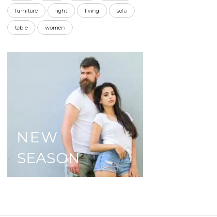
furniture
light
living
sofa
table
women
NEW
SEASON