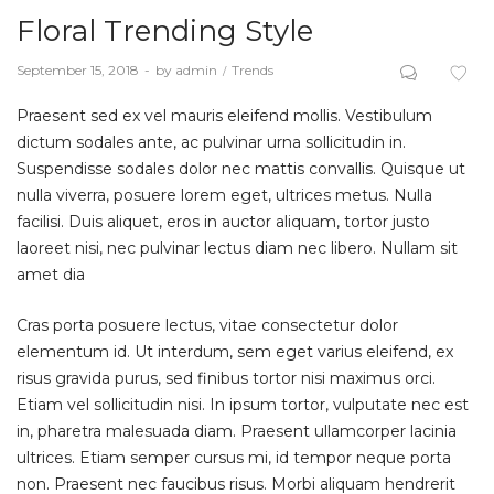
Floral Trending Style
Posted
September 15, 2018
by
admin
Posted
Trends
on
in
Praesent sed ex vel mauris eleifend mollis. Vestibulum
dictum sodales ante, ac pulvinar urna sollicitudin in.
Suspendisse sodales dolor nec mattis convallis. Quisque ut
nulla viverra, posuere lorem eget, ultrices metus. Nulla
facilisi. Duis aliquet, eros in auctor aliquam, tortor justo
laoreet nisi, nec pulvinar lectus diam nec libero. Nullam sit
amet dia
Cras porta posuere lectus, vitae consectetur dolor
elementum id. Ut interdum, sem eget varius eleifend, ex
risus gravida purus, sed finibus tortor nisi maximus orci.
Etiam vel sollicitudin nisi. In ipsum tortor, vulputate nec est
in, pharetra malesuada diam. Praesent ullamcorper lacinia
ultrices. Etiam semper cursus mi, id tempor neque porta
non. Praesent nec faucibus risus. Morbi aliquam hendrerit