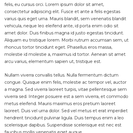
felis, eu cursus orci. Lorem ipsum dolor sit amet,
consectetur adipiscing elit. Fusce et ante a felis egestas
varius quis eget urna. Mauris blandit, sem venenatis blandit
vehicula, neque leo eleifend ante, id porta enim odio sit
amet dolor. Duis finibus magna id justo egestas tincidunt.
Aliquam eu tristique lorem. Morbi rutrum accumsan sem, ut
rhoncus tortor tincidunt eget. Phasellus eros massa,
molestie id molestie a, maximus id tortor. Aenean sit amet
arcu varius, elementum sapien ut, tristique est.
Nullam viverra convallis tellus. Nulla fermentum dictum
congue. Quisque enim felis, molestie ac tempor vel, auctor
a magna. Sed viverra laoreet turpis, vitae pellentesque sem
viverra sed. Integer posuere est a sem viverra, et commodo
metus eleifend. Mauris maximus eros pretium laoreet
laoreet. Duis vel urna dolor. Sed vel metus et erat imperdiet
hendrerit tincidunt pulvinar ligula. Duis tempus enim a leo
scelerisque dapibus. Suspendisse scelerisque est nec est
faucibus mollis venenatis eget augue.