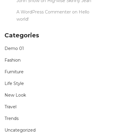
John Snow
on
Hig-Rise Skinny Jean
A WordPress Commenter
on
Hello
world!
Categories
Demo 01
Fashion
Furniture
Life Style
New Look
Travel
Trends
Uncategorized