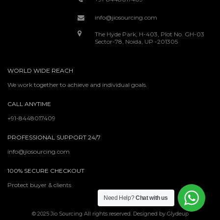
info@jiosourcing.com
The Hyde Park, H-403, Plot No. GH-03
Sector-78, Noida, UP -201305
WORLD WIDE REACH
We work together to achieve and individual goals.
CALL ANYTIME
+91-8448017409
PROFESSIONAL SUPPORT 24/7
info@jiosourcing.com
100% SECURE CHECKOUT
Protect buyer & clients
Need Help?
Chat with us
© 2025 Jio Sourcing All rights reserved. Designed by Glydeup